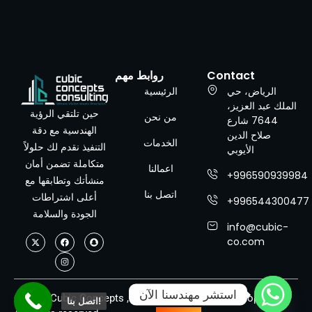
Contact
روابط مهم
الرياض، حي
الرئيسية
الملك عبد العزيز،
حين تلتقي الرؤية
من نحن
7644 شارع
الهندسية مع دقة
صلاح الدين
الخدمات
التنفيذ نقدم لك حلولاً
الأيوبي
متكاملة تضمن أمان
اعمالنا
+996590939984
منشأتك وتطابقها مع
اتصل بنا
أعلى اشتراطات
+996544300477
الجودة والسلامة
info@cubic-
co.com
استشر مهندسنا الآن
© 2025 Cubic Concepts ,
Designed and Developed by
اتصل بنا!