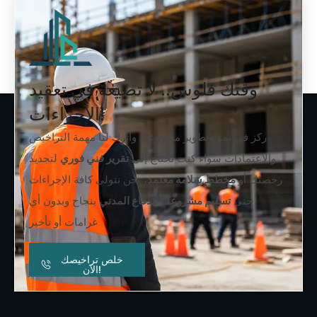
وقتك فلوس.. لا تضيعه في تعقيد
الإجراءات!
ركز في نمو وتطوير مشروعك واترك لنا مهمة التراخيص
والاعتمادات سواء كنت تحتاج إلى
تقرير فني فوري
لتجديد
رخصتك أو
مخطط سلامة معتمد
، نحن نتولى كافة الإجراءات
حتى
تسليم مشروعك للدفاع المدني
بنجاح وبدون أي
غرامات أو تأخير
خلص تراخيصك
الآن!