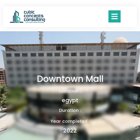
Downtown Mall
Location :
egypt
Duration :
Year completed :
2022