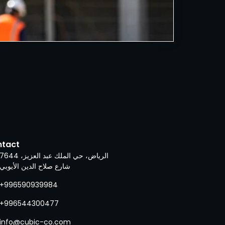
ntact
الرياض، حي الملك عبد العزيز، 7644
شارع صلاح الدين الأيوبي
+996590939984
+996544300477
info@cubic-co.com