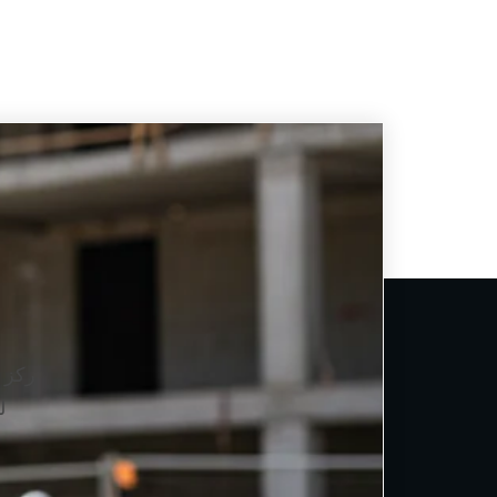
ركز 
ل