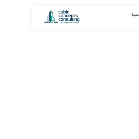
سية
Al Inaya Al Sham