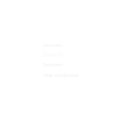
Company for Set
Insurance Claim
Location :
Riyadh
Duration :
Year completed :