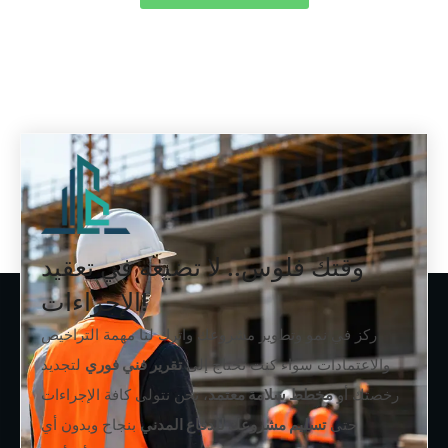
وقتك فلوس.. لا تضيعه في تعقيد
الإجراءات!
ركز في نمو وتطوير مشروعك واترك لنا مهمة التراخيص
والاعتمادات سواء كنت تحتاج إلى
تقرير فني فوري
لتجديد
رخصتك أو
مخطط سلامة معتمد
، نحن نتولى كافة الإجراءات
حتى
تسليم مشروعك للدفاع المدني
بنجاح وبدون أي