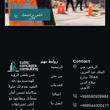
غرامات أو تأخير
خلص تراخيصك
الآن!
Contact
روابط مهم
الرياض، حي
الرئيسية
الملك عبد العزيز،
حين تلتقي الرؤية
من نحن
7644 شارع
الهندسية مع دقة
صلاح الدين
الخدمات
التنفيذ نقدم لك حلولاً
الأيوبي
متكاملة تضمن أمان
اعمالنا
+996590939984
منشأتك وتطابقها مع
اتصل بنا
أعلى اشتراطات
+996544300477